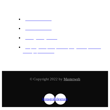
Адрес и Контакты
+998 78 888 77 11
+998 77 018 77 11
office@mwlogistics.uz
Мирабадский район, Жк Мирабад Авеню, блок А5,
3 этаж, офис 145-146
© Copyright 2022 by
Masterweb
Instagram
Telegram