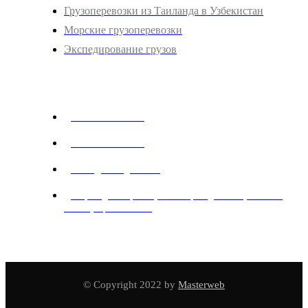
Грузоперевозки из Таиланда в Узбекистан
Морские грузоперевозки
Экспедирование грузов
Адрес и Контакты
+998 78 888 77 11
+998 77 018 77 11
office@mwlogistics.uz
Мирабадский район, Жк Мирабад Авеню, блок А5,
3 этаж, офис 145-146
© Copyright 2022 by
Masterweb