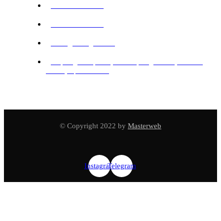
+998 78 888 77 11
+998 77 018 77 11
office@mwlogistics.uz
Мирабадский район, Жк Мирабад Авеню, блок А5,
3 этаж, офис 145-146
© Copyright 2022 by
Masterweb
Instagram
Telegram